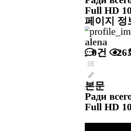
Full HD 1
페이지 정
alena
0건
26
본문
Ради всего
Full HD 1