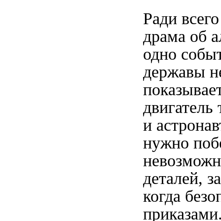
Ради всег
драма об а
одно событ
державы не
показывает
двигатель
и астрона
нужно поб
невозможн
деталей, 
когда безо
приказами.