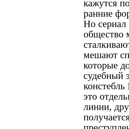
кажутся по
ранние фо
Но сериал 
общество м
сталкивают
мешают сп
которые д
судебный 
констебль
это отдель
линии, др
получается
преступлен