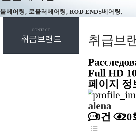
볼베어링, 로울러베어링, ROD ENDS베어링,
스페리컬플래인, 볼조인트, 캠플로워, 로울러플로
CONTACT
취급브
취급브랜드
Расследов
Full HD 1
페이지 정
alena
0건
20