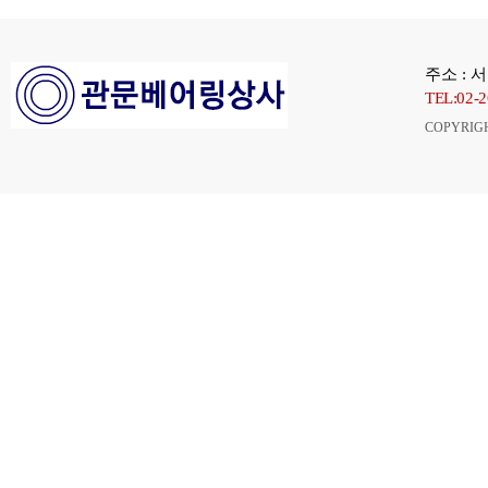
주소 : 
TEL:02-
COPYRIG