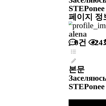
STEPonee
페이지 정
alena
0건
24
본문
Заселяюсь 
STEPonee