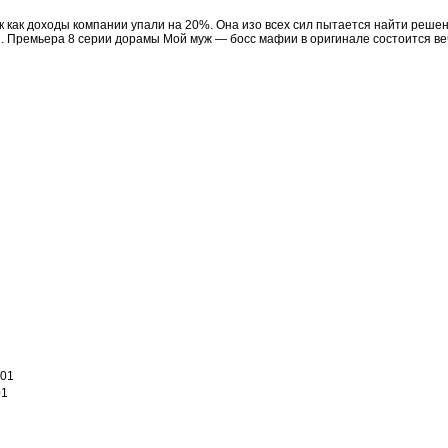
 как доходы компании упали на 20%. Она изо всех сил пытается найти решен
й. Премьера 8 серии дорамы Мой муж — босс мафии в оригинале состоится ве
.01
01