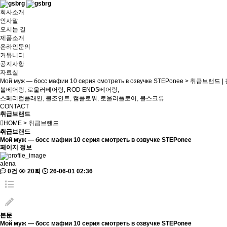
회사소개
인사말
오시는 길
제품소개
온라인문의
커뮤니티
공지사항
자료실
Мой муж — босс мафии 10 серия смотреть в озвучке STEPonee > 취급브랜
볼베어링, 로울러베어링, ROD ENDS베어링,
스페리컬플래인, 볼조인트, 캠플로워, 로울러플로어, 볼스크류
CONTACT
취급브랜드
HOME > 취급브랜드
취급브랜드
Мой муж — босс мафии 10 серия смотреть в озвучке STEPonee
페이지 정보
alena
0건
20회
26-06-01 02:36
본문
Мой муж — босс мафии 10 серия смотреть в озвучке STEPonee